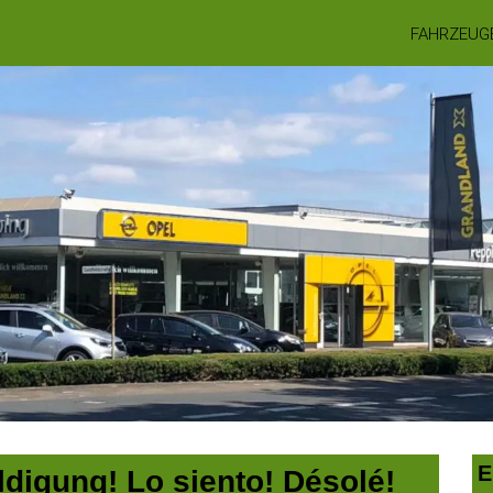
FAHRZEUG
E
digung! Lo siento! Désolé!