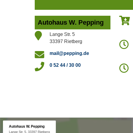
Autohaus W. Pepping
Lange Str. 5
33397 Rietberg
mail@pepping.de
0 52 44 / 30 00
Autohaus W. Pepping
Lange Str. 5, 33397 Rietberg