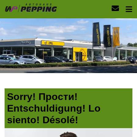
Sorry! Прости!
Entschuldigung! Lo
siento! Désolé!