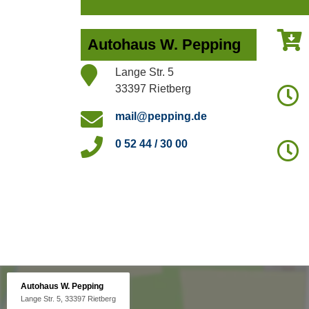
Autohaus W. Pepping
Lange Str. 5
33397 Rietberg
mail@pepping.de
0 52 44 / 30 00
Autohaus W. Pepping
Lange Str. 5, 33397 Rietberg