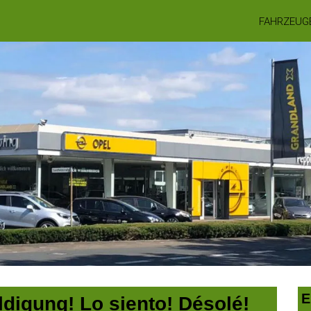
FAHRZEUG
E
digung! Lo siento! Désolé!