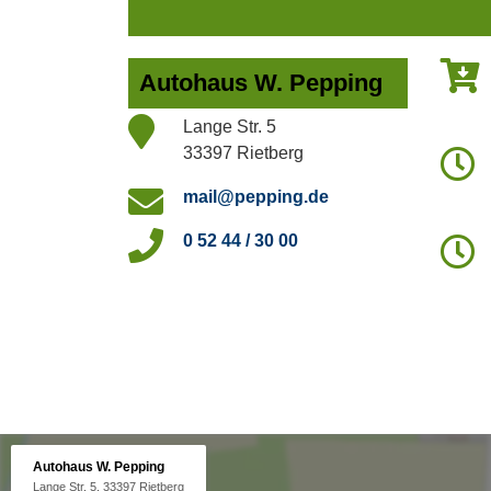
Autohaus W. Pepping
Lange Str. 5
33397 Rietberg
mail@pepping.de
0 52 44 / 30 00
Autohaus W. Pepping
Lange Str. 5, 33397 Rietberg