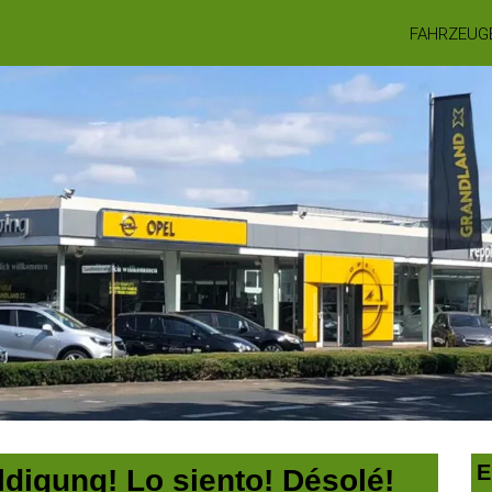
FAHRZEUG
E
digung! Lo siento! Désolé!