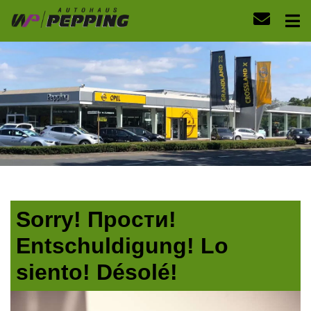
Sorry! Прости!
Entschuldigung! Lo
siento! Désolé!