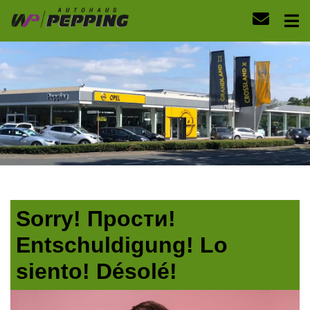
Sorry! Прости!
Entschuldigung! Lo
siento! Désolé!