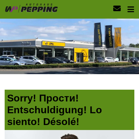
Sorry! Прости!
Entschuldigung! Lo
siento! Désolé!