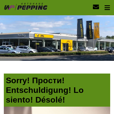
Sorry! Прости!
Entschuldigung! Lo
siento! Désolé!