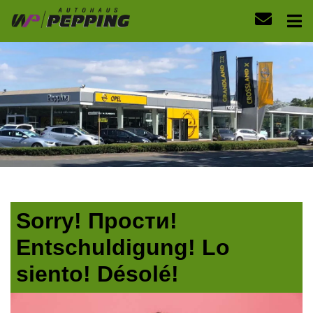
Sorry! Прости!
Entschuldigung! Lo
siento! Désolé!