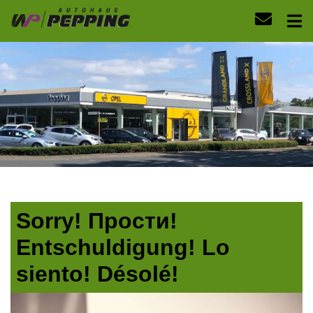
Sorry! Прости!
Entschuldigung! Lo
siento! Désolé!