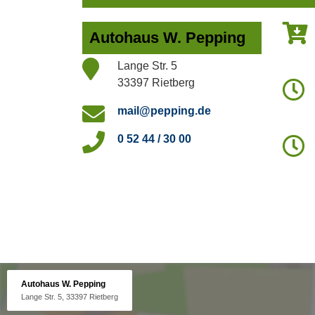
Autohaus W. Pepping
Lange Str. 5
33397 Rietberg
mail@pepping.de
0 52 44 / 30 00
Autohaus W. Pepping
Lange Str. 5, 33397 Rietberg