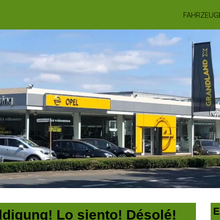
FAHRZEUG
E
digung! Lo siento! Désolé!