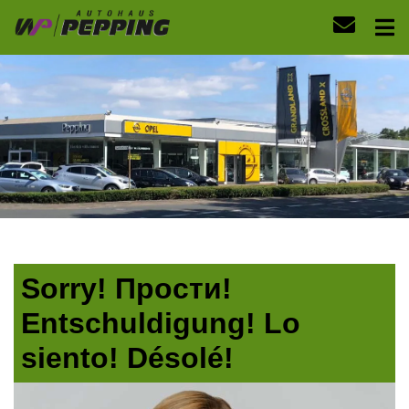
Sorry! Прости!
Entschuldigung! Lo
siento! Désolé!