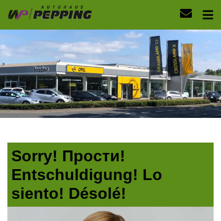
Sorry! Прости!
Entschuldigung! Lo
siento! Désolé!