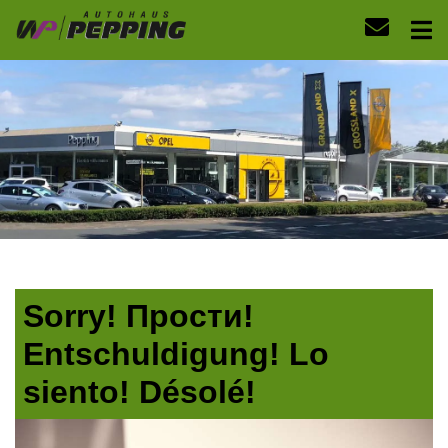
Sorry! Прости!
Entschuldigung! Lo
siento! Désolé!