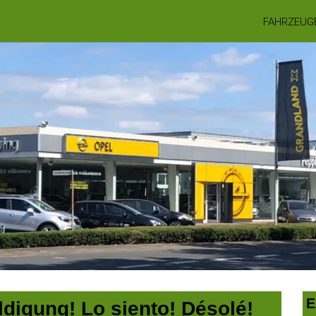
FAHRZEUG
E
digung! Lo siento! Désolé!