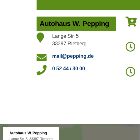
Autohaus W. Pepping
Lange Str. 5
33397 Rietberg
mail@pepping.de
0 52 44 / 30 00
Autohaus W. Pepping
Lange Str. 5, 33397 Rietberg