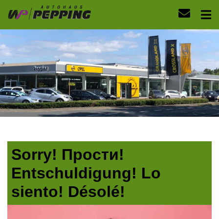
Sorry! Прости!
Entschuldigung! Lo
siento! Désolé!