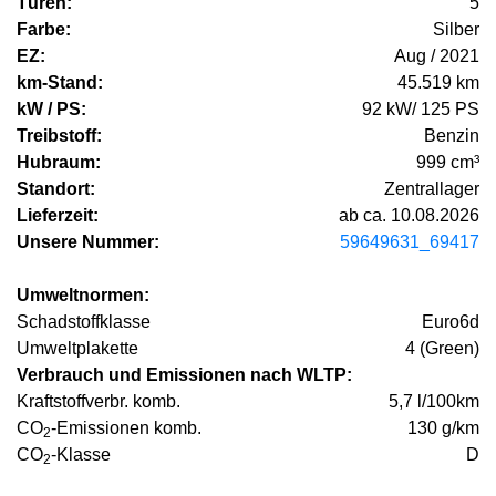
Türen:
5
Farbe:
Silber
EZ:
Aug / 2021
km-Stand:
45.519 km
kW / PS:
92 kW/ 125 PS
Treibstoff:
Benzin
Hubraum:
999 cm³
Standort:
Zentrallager
Lieferzeit:
ab ca. 10.08.2026
Unsere Nummer:
59649631_69417
Umweltnormen:
Schadstoffklasse
Euro6d
Umweltplakette
4 (Green)
Verbrauch und Emissionen nach WLTP:
Kraftstoffverbr. komb.
5,7 l/100km
CO
-Emissionen komb.
130 g/km
2
CO
-Klasse
D
2