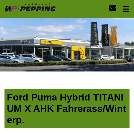
Ford Puma Hybrid TITANI
UM X AHK Fahrerass/Wint
erp.