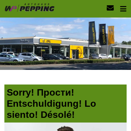
Sorry! Прости!
Entschuldigung! Lo
siento! Désolé!