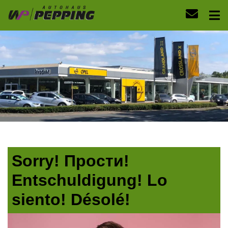
Sorry! Прости!
Entschuldigung! Lo
siento! Désolé!