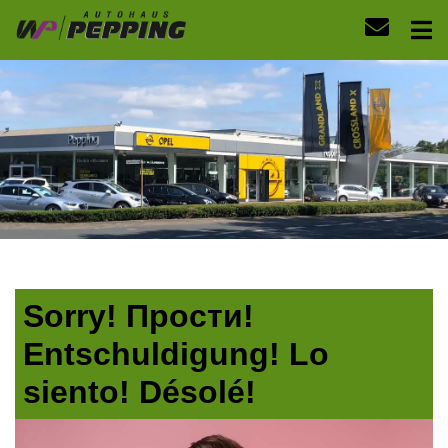
Sorry! Прости!
Entschuldigung! Lo
siento! Désolé!