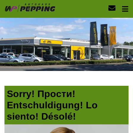
Sorry! Прости!
Entschuldigung! Lo
siento! Désolé!