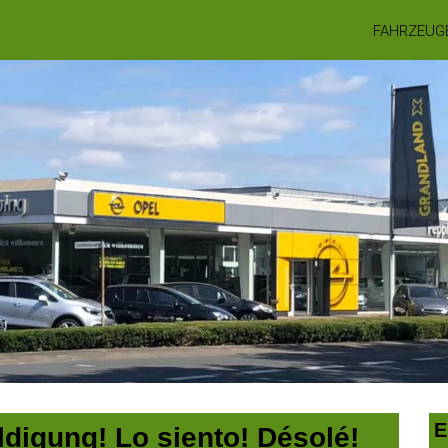
FAHRZEUG
E
digung! Lo siento! Désolé!