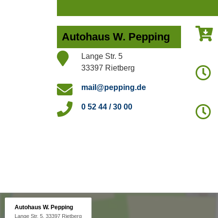
Autohaus W. Pepping
Lange Str. 5
33397 Rietberg
mail@pepping.de
0 52 44 / 30 00
Autohaus W. Pepping
Lange Str. 5, 33397 Rietberg