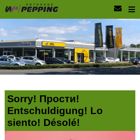
Sorry! Прости!
Entschuldigung! Lo
siento! Désolé!