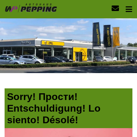
Sorry! Прости!
Entschuldigung! Lo
siento! Désolé!