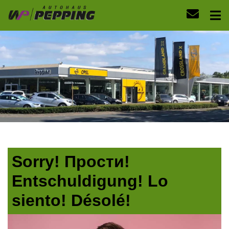
Sorry! Прости!
Entschuldigung! Lo
siento! Désolé!