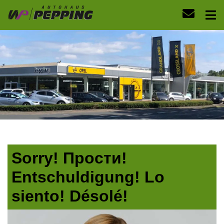
Sorry! Прости!
Entschuldigung! Lo
siento! Désolé!