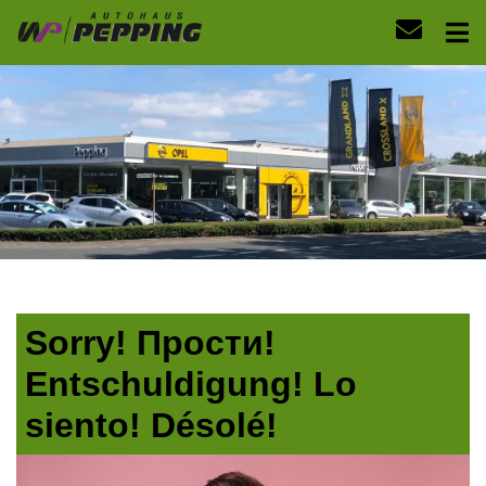
Sorry! Прости!
Entschuldigung! Lo
siento! Désolé!