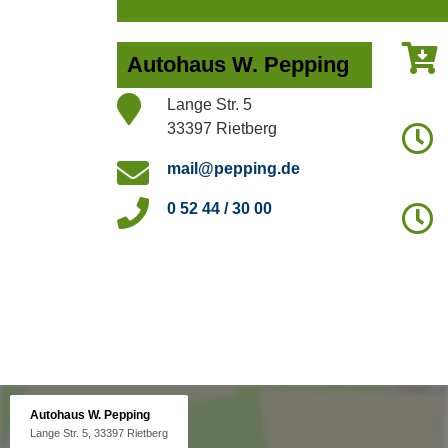
Autohaus W. Pepping
Lange Str. 5
33397 Rietberg
mail@pepping.de
0 52 44 / 30 00
Autohaus W. Pepping
Lange Str. 5, 33397 Rietberg