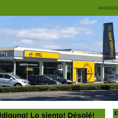
FAHRZEUG
E
digung! Lo siento! Désolé!