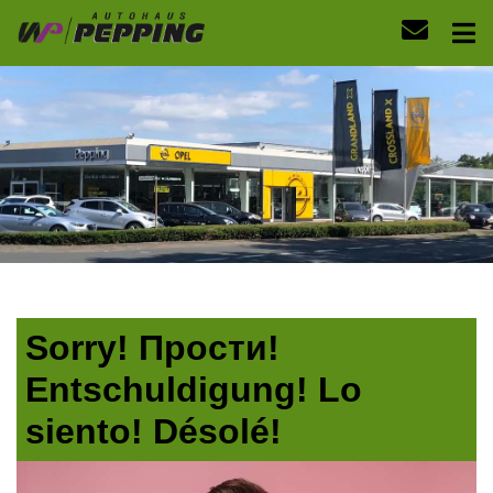
Sorry! Прости!
Entschuldigung! Lo
siento! Désolé!