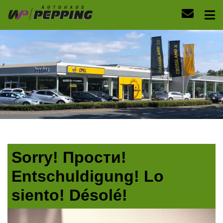
Sorry! Прости!
Entschuldigung! Lo
siento! Désolé!