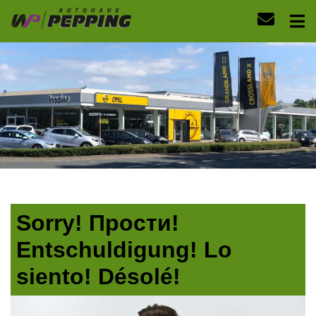
Sorry! Прости!
Entschuldigung! Lo
siento! Désolé!