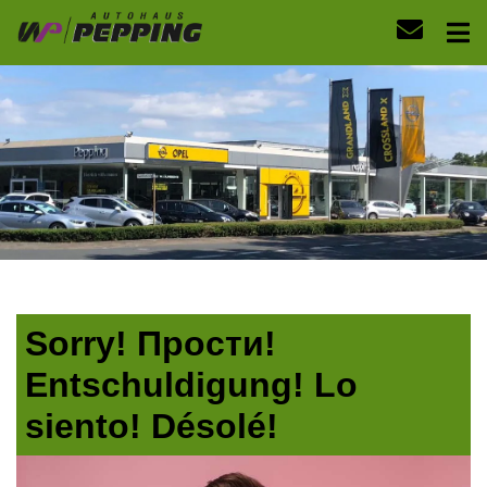
Sorry! Прости!
Entschuldigung! Lo
siento! Désolé!