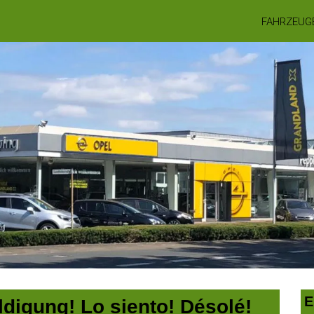
FAHRZEUG
E
digung! Lo siento! Désolé!