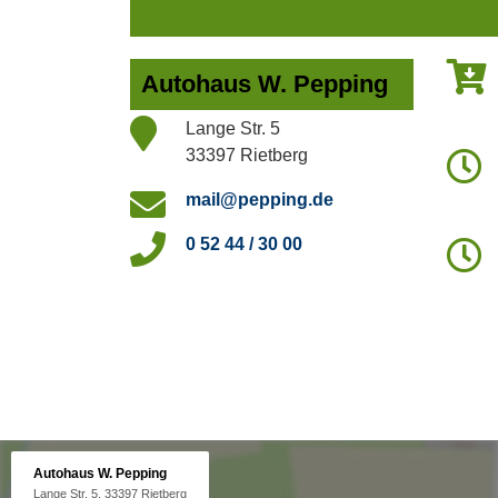
Autohaus W. Pepping
Lange Str. 5
33397 Rietberg
mail@pepping.de
0 52 44 / 30 00
Autohaus W. Pepping
Lange Str. 5, 33397 Rietberg