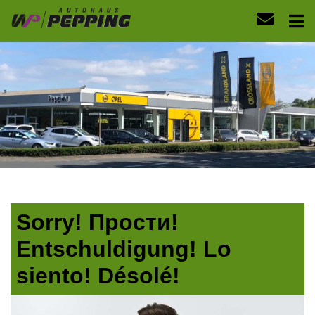
Sorry! Прости!
Entschuldigung! Lo
siento! Désolé!