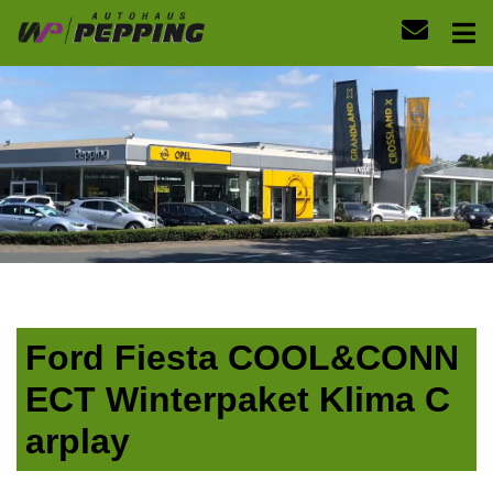
Ford Fiesta COOL&CONN
ECT Winterpaket Klima C
arplay