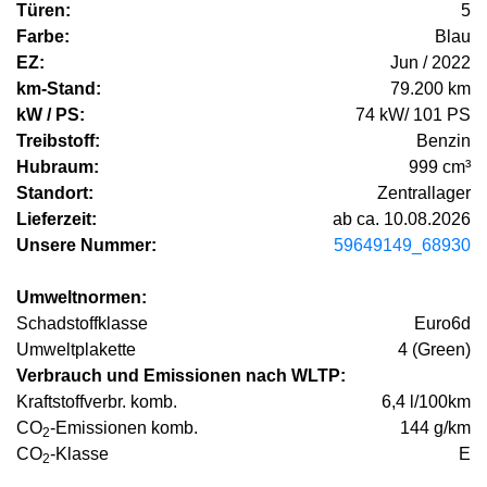
Türen:
5
Farbe:
Blau
EZ:
Jun / 2022
km-Stand:
79.200 km
kW / PS:
74 kW/ 101 PS
Treibstoff:
Benzin
Hubraum:
999 cm³
Standort:
Zentrallager
Lieferzeit:
ab ca. 10.08.2026
Unsere Nummer:
59649149_68930
Umweltnormen:
Schadstoffklasse
Euro6d
Umweltplakette
4 (Green)
Verbrauch und Emissionen nach WLTP:
Kraftstoffverbr. komb.
6,4 l/100km
CO
-Emissionen komb.
144 g/km
2
CO
-Klasse
E
2