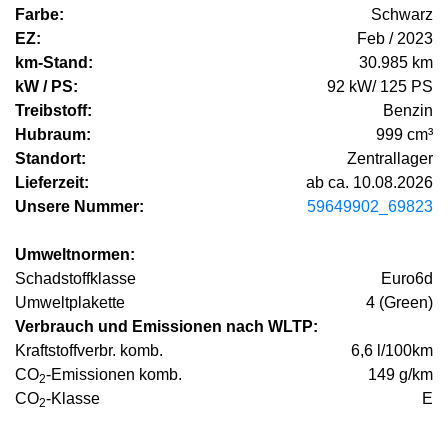
Farbe:
Schwarz
EZ:
Feb / 2023
km-Stand:
30.985 km
kW / PS:
92 kW/ 125 PS
Treibstoff:
Benzin
Hubraum:
999 cm³
Standort:
Zentrallager
Lieferzeit:
ab ca. 10.08.2026
Unsere Nummer:
59649902_69823
Umweltnormen:
Schadstoffklasse
Euro6d
Umweltplakette
4 (Green)
Verbrauch und Emissionen nach WLTP:
Kraftstoffverbr. komb.
6,6 l/100km
CO
-Emissionen komb.
149 g/km
2
CO
-Klasse
E
2