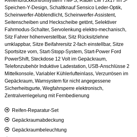
Reifendruckkontrollsystem TMPS, Räder LM 7Jx17 im 5-
Speichen-Y-Design, Schaltknauf Sensico Leder-Optik,
Scheinwerfer-Abblendlicht, Scheinwerfer-Assistent,
Seitenscheiben und Heckscheibe getönt, Selektiver
Fahrmodus-Schalter, Servolenkung elektro-mechanisch,
Sitz Fahrer höhenverstellbar, Sitz Rücksitzlehne
umklappbar, Sitze Beifahrersitz 2-fach einstellbar, Sitze
Sportsitze vorn, Start-Stopp-System, Start-Power Ford
PowerShift, Steckdose 12 Volt im Gepäckraum,
Telefonzubehör Induktive Ladestation, USB-Anschlüsse 2
Mittelkonsole, Variabler Kühlerlufteinlass, Verzurrösen im
Gepäckraum, Warnsystem für nicht angegessene
Sicherheitsgurte, Wegfahrsperre elektronisch,
Zentralverriegelung mit Fernbedienung
Reifen-Reparatur-Set
Gepäckraumabdeckung
Gepäckraumbeleuchtung