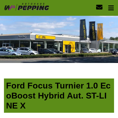
Ford Focus Turnier 1.0 Ec
oBoost Hybrid Aut. ST-LI
NE X