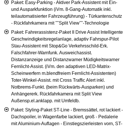
Paket: Easy-Parking - Aktiver Park-Assistent mit Ein-
und Ausparkfunktion (iVm. 8-Gang-Automatik inkl.
teilautomatisierter Fahrzeugführung) - Türkantenschutz
- Rückfahrkamera mit ""Split View""-Technologie
Paket: Fahrerassistenz-Paket II Drive Assist Intelligente
Geschwindigkeitsregelanlage, adaptiv Fahrspur-Pilot
Stau-Assistent mit Stop&Go Verkehrsschild-Erk.
Falschfahrer-Warnfunk. Ausweichassist.
Distanzanzeige und Distanzwarner Müdigkeitswarner
Fernlicht-Assist. (iVm. den adaptiven LED-Matrix-
Scheinwerfern m.blendfreiem Fernlicht-Assistenten)
Toter-Winkel-Assist. mit Cross Traffic Alert inkl.
Notbrems-Funkt. (beim Rückwärts-Ausparken) und
Anhängererk. Rückfahrkamera mit Split View
Außensp.el.anklapp. mit Umfeldb.
Paket: Styling-Paket ST-Line - Bremssättel, rot lackiert -
Dachspoiler, in Wagenfarbe lackiert, groß - Pedalerie
mit Aluminium-Auflagen - Einstiegszierleisten vorn, ST-