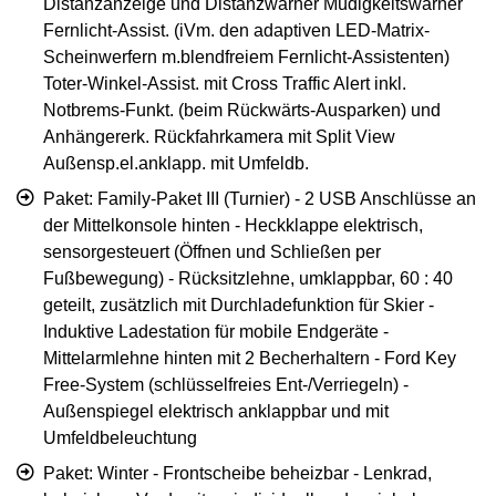
Distanzanzeige und Distanzwarner Müdigkeitswarner
Fernlicht-Assist. (iVm. den adaptiven LED-Matrix-
Scheinwerfern m.blendfreiem Fernlicht-Assistenten)
Toter-Winkel-Assist. mit Cross Traffic Alert inkl.
Notbrems-Funkt. (beim Rückwärts-Ausparken) und
Anhängererk. Rückfahrkamera mit Split View
Außensp.el.anklapp. mit Umfeldb.
Paket: Family-Paket III (Turnier) - 2 USB Anschlüsse an
der Mittelkonsole hinten - Heckklappe elektrisch,
sensorgesteuert (Öffnen und Schließen per
Fußbewegung) - Rücksitzlehne, umklappbar, 60 : 40
geteilt, zusätzlich mit Durchladefunktion für Skier -
Induktive Ladestation für mobile Endgeräte -
Mittelarmlehne hinten mit 2 Becherhaltern - Ford Key
Free-System (schlüsselfreies Ent-/Verriegeln) -
Außenspiegel elektrisch anklappbar und mit
Umfeldbeleuchtung
Paket: Winter - Frontscheibe beheizbar - Lenkrad,