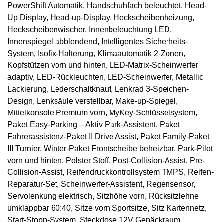
PowerShift Automatik, Handschuhfach beleuchtet, Head-
Up Display, Head-up-Display, Heckscheibenheizung,
Heckscheibenwischer, Innenbeleuchtung LED,
Innenspiegel abblendend, Intelligentes Sicherheits-
System, Isofix-Halterung, Klimaautomatik 2-Zonen,
Kopfstützen vorn und hinten, LED-Matrix-Scheinwerfer
adaptiv, LED-Rückleuchten, LED-Scheinwerfer, Metallic
Lackierung, Lederschaltknauf, Lenkrad 3-Speichen-
Design, Lenksäule verstellbar, Make-up-Spiegel,
Mittelkonsole Premium vorn, MyKey-Schlüsselsystem,
Paket Easy-Parking – Aktiv Park-Assistent, Paket
Fahrerassistenz-Paket II Drive Assist, Paket Family-Paket
III Turnier, Winter-Paket Frontscheibe beheizbar, Park-Pilot
vorn und hinten, Polster Stoff, Post-Collision-Assist, Pre-
Collision-Assist, Reifendruckkontrollsystem TMPS, Reifen-
Reparatur-Set, Scheinwerfer-Assistent, Regensensor,
Servolenkung elektrisch, Sitzhöhe vorn, Rücksitzlehne
umklappbar 60:40, Sitze vorn Sportsitze, Sitz Kartennetz,
Start-Stopp-System, Steckdose 12V Gepäckraum,