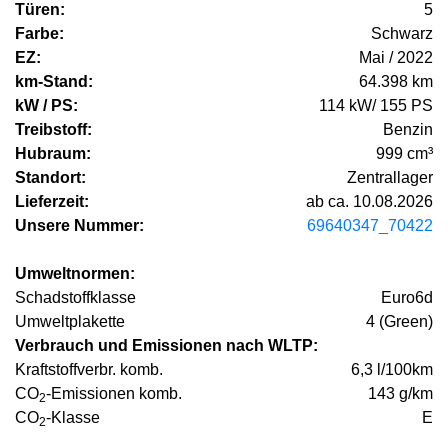
Türen:
5
Farbe:
Schwarz
EZ:
Mai / 2022
km-Stand:
64.398 km
kW / PS:
114 kW/ 155 PS
Treibstoff:
Benzin
Hubraum:
999 cm³
Standort:
Zentrallager
Lieferzeit:
ab ca. 10.08.2026
Unsere Nummer:
69640347_70422
Umweltnormen:
Schadstoffklasse
Euro6d
Umweltplakette
4 (Green)
Verbrauch und Emissionen nach WLTP:
Kraftstoffverbr. komb.
6,3 l/100km
CO
-Emissionen komb.
143 g/km
2
CO
-Klasse
E
2