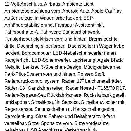
12-Volt-Anschluss, Airbags, Ambiente Licht,
Ambientebeleuchtung vorn, Android Auto, Apple CarPlay,
Außenspiegel in Wagenfarbe lackiert, ESP-
Anhängerstabilisierung, Fahrspur-Assistent inkl.
Fahrspurhalte-A, Fahrwerk: Standardfahrwerk,
Fensterheber elektrisch vorn und hinten, Bremsleuchte,
dritte, Dachreling silberfarben, Dachspoiler in Wagenfarbe
lackiert, Bordcomputer, LED-Nebelscheinwerfer innen
Rangierlicht, LED-Scheinwerfer, Lackierung: Agate Black
Metallic, Lenkrad 3-Speichen-Design, Müdigkeitswarner,
Park-Pilot-System vorn und hinten, Polster: Stoff,
Reifendruckkontrollsystem, Räder: 17" Leichtmetallräder,
Räder: 18" Ganzjahresreifen, Räder Notrad - T165/70 R17,
Reifen-Repatur-Set, Rückfahrkamera, Rücksitzbank geteilt
umklappbar, Schaltknauf in Sensico, Scheibenwischer mit
Regensensor, Seitenscheiben u. Heckscheibe getönt,
Servolenkung, Sitze: Fahrer- und Beifahrersitz, 8-fach
verstellbar, Sitze: Sportsitze vorn, Sitze vordersitze
beheizbar, USB Anschlüsse, Verkehrsschild-