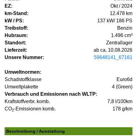
EZ:
Okt / 2024
km-Stand:
12.478 km
kW / PS:
137 kW/ 186 PS
Treibstoff:
Benzin
Hubraum:
1.496 cm³
Standort:
Zentrallager
Lieferzeit:
ab ca. 10.08.2026
Unsere Nummer:
59648141_67161
Umweltnormen:
Schadstoffklasse
Euro6d
Umweltplakette
4 (Green)
Verbrauch und Emissionen nach WLTP:
Kraftstoffverbr. komb.
7,8 l/100km
CO
-Emissionen komb.
178 g/km
2
Beschreibung / Ausstattung