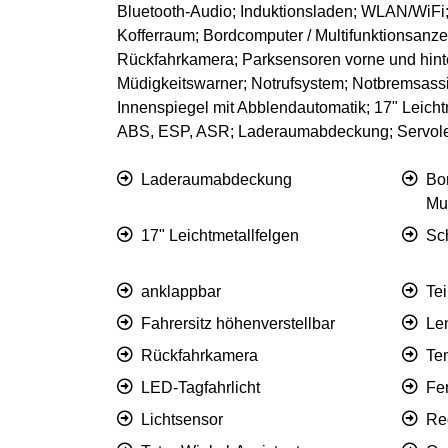
Bluetooth-Audio; Induktionsladen; WLAN/WiF
Kofferraum; Bordcomputer / Multifunktionsanzei
Rückfahrkamera; Parksensoren vorne und hinten
Müdigkeitswarner; Notrufsystem; Notbremsassi
Innenspiegel mit Abblendautomatik; 17" Leichtm
ABS, ESP, ASR; Laderaumabdeckung; Servol
Laderaumabdeckung
Bo
Mu
17" Leichtmetallfelgen
Sch
anklappbar
Tei
Fahrersitz höhenverstellbar
Le
Rückfahrkamera
Te
LED-Tagfahrlicht
Fer
Lichtsensor
Re