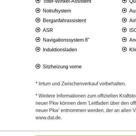
Toter-Winkel-Assistent
Qu
Notrufsystem
Au
Berganfahrassistent
Ai
ASR
IS
Navigationssystem 8"
An
Induktionsladen
Kl
Sitzheizung vorne
* Irrtum und Zwischenverkauf vorbehalten.
* Weitere Informationen zum offiziellen Kraftst
neuer Pkw können dem 'Leitfaden über den offiz
neuer Pkw' entnommen werden, der an allen Ver
www.dat.de.