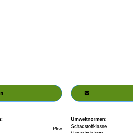
en
n:
Umweltnormen:
Schadstoffklasse
Pkw