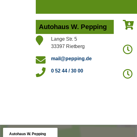
Autohaus W. Pepping
Lange Str. 5
33397 Rietberg
mail@pepping.de
0 52 44 / 30 00
Autohaus W. Pepping