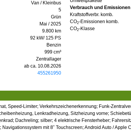
Umweltplakette
Van / Kleinbus
Verbrauch und Emissionen
5
Kraftstoffverbr. komb.
Grün
CO
-Emissionen komb.
2
Mai / 2025
CO
-Klasse
2
9.800 km
92 kW/ 125 PS
Benzin
999 cm³
Zentrallager
ab ca. 10.08.2026
455261950
mat, Speed-Limiter; Verkehrszeichenerkennung; Funk-Zentralverri
cheibenheizung, Lenkradheizung, Sitzheizung vorne; Schiebetür
nkrad; Dachreling; silber; 4 elektrische Fensterheber; Fahrersi
 Navigationssystem mit 8" Touchscreen; Android Auto / Apple C