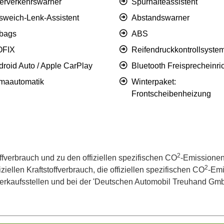
erverkehrswarner
Spurhalteassistent
sweich-Lenk-Assistent
Abstandswarner
rbags
ABS
OFIX
Reifendruckkontrollsyste
droid Auto / Apple CarPlay
Bluetooth Freisprecheinri
imaautomatik
Winterpaket:
Frontscheibenheizung
2
offverbrauch und zu den offiziellen spezifischen CO
-Emissionen
2
iellen Kraftstoffverbrauch, die offiziellen spezifischen CO
-Emi
kaufsstellen und bei der 'Deutschen Automobil Treuhand GmbH' 