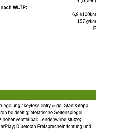
4 (Green)
 nach WLTP:
6,9 l/100km
157 g/km
F
egelung / keyless entry & go; Start-/Stopp-
en beidseitig; elektrische Seitenspiegel
tz höhenverstellbar; Lendenwirbelstütze;
arPlay; Bluetooth Freisprecheinrichtung und