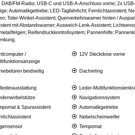
i; DAB/FM-Radio; USB-C und USB-A-Anschluss vorne; 2x USB-
ge; Automatikgetriebe; LED-Tagfahrlicht; Fernlichtassistent; Ne
; Toter-Winkel-Assistent; Querverkehrswarner hinten / Auspark
stent mit Abstandswarner; Ausweich-Lenk-Assistent; Lichtsens
etallfelgen; Reifendruckkontrollsystem; Pannenhilfe: Pannenkit
enkung.
rdcomputer /
12V Steckdose vorne
ltifunktionsanzeige
iebetüren beidseitig
Dachreling
llederausstattung
Leder-Multifunktionslenkr
ndenwirbelstütze
Navigationssystem
mpomat & Spurassistent
Automatikgetriebe
nlichtassistent
Nebelscheinwerfer
gensensor
Tempomat