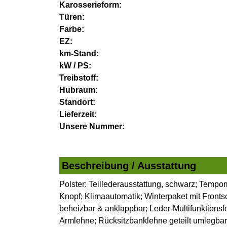
Karosserieform:
Türen:
Farbe:
EZ:
km-Stand:
kW / PS:
Treibstoff:
Hubraum:
Standort:
Lieferzeit:
Unsere Nummer:
Beschreibung / Ausstattung
Polster: Teillederausstattung, schwarz; Tempo
Knopf; Klimaautomatik; Winterpaket mit Fronts
beheizbar & anklappbar; Leder-Multifunktionsle
Armlehne; Rücksitzbanklehne geteilt umlegbar;