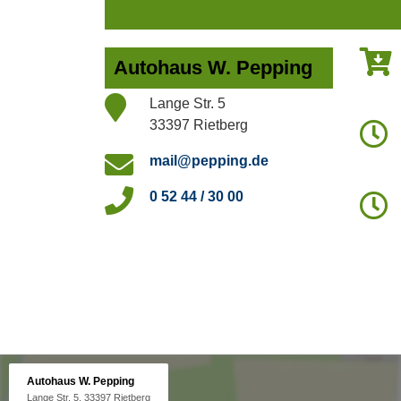
Autohaus W. Pepping
Lange Str. 5
33397 Rietberg
mail@pepping.de
0 52 44 / 30 00
Autohaus W. Pepping
Lange Str. 5, 33397 Rietberg