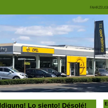
FAHRZEUG
E
digung! Lo siento! Désolé!