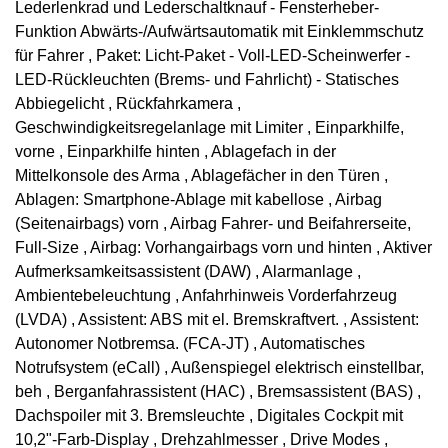
Lederlenkrad und Lederschaltknauf - Fensterheber-
Funktion Abwärts-/Aufwärtsautomatik mit Einklemmschutz
für Fahrer , Paket: Licht-Paket - Voll-LED-Scheinwerfer -
LED-Rückleuchten (Brems- und Fahrlicht) - Statisches
Abbiegelicht , Rückfahrkamera ,
Geschwindigkeitsregelanlage mit Limiter , Einparkhilfe,
vorne , Einparkhilfe hinten , Ablagefach in der
Mittelkonsole des Arma , Ablagefächer in den Türen ,
Ablagen: Smartphone-Ablage mit kabellose , Airbag
(Seitenairbags) vorn , Airbag Fahrer- und Beifahrerseite,
Full-Size , Airbag: Vorhangairbags vorn und hinten , Aktiver
Aufmerksamkeitsassistent (DAW) , Alarmanlage ,
Ambientebeleuchtung , Anfahrhinweis Vorderfahrzeug
(LVDA) , Assistent: ABS mit el. Bremskraftvert. , Assistent:
Autonomer Notbremsa. (FCA-JT) , Automatisches
Notrufsystem (eCall) , Außenspiegel elektrisch einstellbar,
beh , Berganfahrassistent (HAC) , Bremsassistent (BAS) ,
Dachspoiler mit 3. Bremsleuchte , Digitales Cockpit mit
10,2"-Farb-Display , Drehzahlmesser , Drive Modes ,