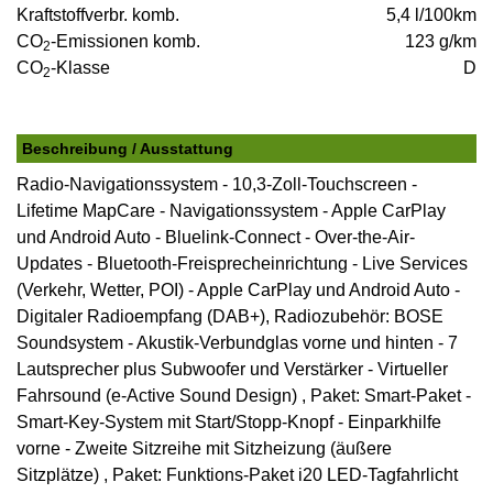
Kraftstoffverbr. komb.
5,4 l/100km
CO
-Emissionen komb.
123 g/km
2
CO
-Klasse
D
2
Beschreibung / Ausstattung
Radio-Navigationssystem - 10,3-Zoll-Touchscreen -
Lifetime MapCare - Navigationssystem - Apple CarPlay
und Android Auto - Bluelink-Connect - Over-the-Air-
Updates - Bluetooth-Freisprecheinrichtung - Live Services
(Verkehr, Wetter, POI) - Apple CarPlay und Android Auto -
Digitaler Radioempfang (DAB+), Radiozubehör: BOSE
Soundsystem - Akustik-Verbundglas vorne und hinten - 7
Lautsprecher plus Subwoofer und Verstärker - Virtueller
Fahrsound (e-Active Sound Design) , Paket: Smart-Paket -
Smart-Key-System mit Start/Stopp-Knopf - Einparkhilfe
vorne - Zweite Sitzreihe mit Sitzheizung (äußere
Sitzplätze) , Paket: Funktions-Paket i20 LED-Tagfahrlicht