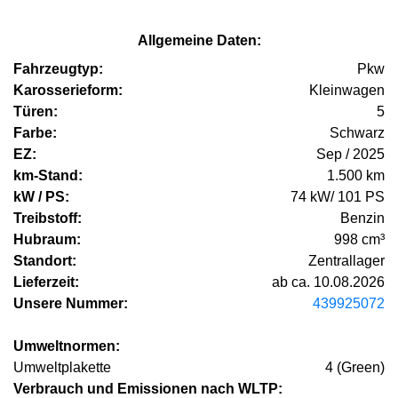
Allgemeine Daten:
Fahrzeugtyp:
Pkw
Karosserieform:
Kleinwagen
Türen:
5
Farbe:
Schwarz
EZ:
Sep / 2025
km-Stand:
1.500 km
kW / PS:
74 kW/ 101 PS
Treibstoff:
Benzin
Hubraum:
998 cm³
Standort:
Zentrallager
Lieferzeit:
ab ca. 10.08.2026
Unsere Nummer:
439925072
Umweltnormen:
Umweltplakette
4 (Green)
Verbrauch und Emissionen nach WLTP: