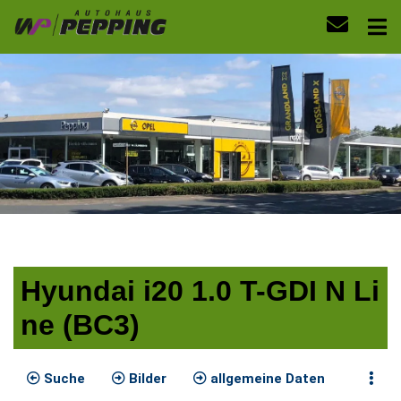
Hyundai i20 1.0 T-GDI N Li
ne (BC3)
Suche
Bilder
allgemeine Daten