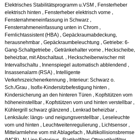
Elektrisches Stabilitätsprogramm u.VSM , Fensterheber
elektrisch hinten , Fensterheber elektrisch vorne ,
Fensterrahmeneinfassung in Schwarz ,
Fensterrahmeneinfassung unten in Chrom ,
Fernlichtassistent (HBA) , Gepäckraumabdeckung,
herausnehmbar , Gepäckraumbeleuchtung , Getriebe: 6-
Gang-Schaltgetriebe , Getränkehalter vorne , Heckscheibe,
beheizbar, mit Abschaltaut. , Heckscheibenwischer mit
Intervallschaltu , Innenspiegel automatisch abblendend ,
Insassenalarm (RSA) , Intelligente
Verkehrszeichenerkennung , Interieur: Schwarz o.
Sch./Grau , Isofix-Kindersitzbefestigung hinten ,
Kindersicherung an den hinteren Türen , Kopfstützen vorn
höheneinstellbar , Kopfstützen vorn und hinten verstellbar ,
Kühlergrill schwarz glänzend , Lenkrad beheizbar ,
Lenksäule: längs- und neigungsverstellbar , Leseleuchte
vorn und hinten , Leuchtweitenregulierung , Lichtsensor ,
Mittelarmlehne vorn mit Ablagefach , Multikollisionsbremse
(MCB) , N Line Exterieur , Partikelfilter: Ottopartikelfilter ,