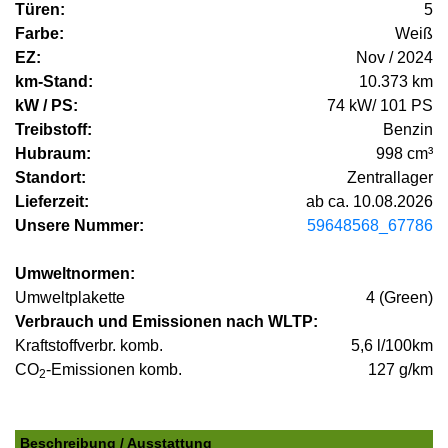
Türen:
5
Farbe:
Weiß
EZ:
Nov / 2024
km-Stand:
10.373 km
kW / PS:
74 kW/ 101 PS
Treibstoff:
Benzin
Hubraum:
998 cm³
Standort:
Zentrallager
Lieferzeit:
ab ca. 10.08.2026
Unsere Nummer:
59648568_67786
Umweltnormen:
Umweltplakette
4 (Green)
Verbrauch und Emissionen nach WLTP:
Kraftstoffverbr. komb.
5,6 l/100km
CO
-Emissionen komb.
127 g/km
2
Beschreibung / Ausstattung