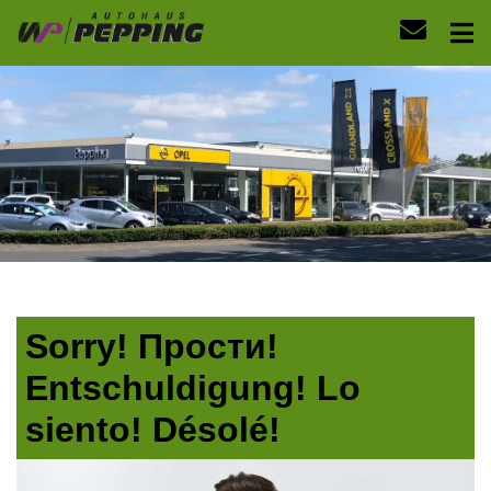
Sorry! Прости!
Entschuldigung! Lo
siento! Désolé!