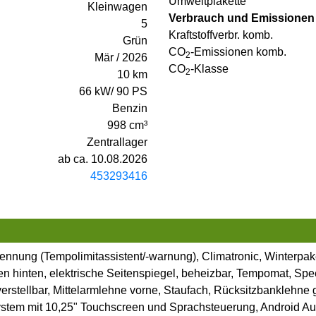
Umweltplakette
Kleinwagen
Verbrauch und Emissionen
5
Kraftstoffverbr. komb.
Grün
CO
-Emissionen komb.
2
Mär / 2026
CO
-Klasse
2
10 km
66 kW/ 90 PS
Benzin
998 cm³
Zentrallager
ab ca. 10.08.2026
453293416
ennung (Tempolimitassistent/-warnung), Climatronic, Winterpak
en hinten, elektrische Seitenspiegel, beheizbar, Tempomat, Sp
verstellbar, Mittelarmlehne vorne, Staufach, Rücksitzbanklehn
 mit 10,25" Touchscreen und Sprachsteuerung, Android Auto