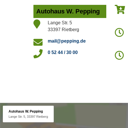
Autohaus W. Pepping
Lange Str. 5
33397 Rietberg
mail@pepping.de
0 52 44 / 30 00
Autohaus W. Pepping
Lange Str. 5, 33397 Rietberg