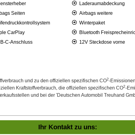
Fensterheber
Laderaumabdeckung
rbags Seiten
Airbags weitere
ifendruckkontrollsystem
Winterpaket
ple CarPlay
Bluetooth Freisprecheinri
B-C-Anschluss
12V Steckdose vorne
2
offverbrauch und zu den offiziellen spezifischen CO
-Emissionen
2
iellen Kraftstoffverbrauch, die offiziellen spezifischen CO
-Emi
kaufsstellen und bei der 'Deutschen Automobil Treuhand GmbH' 
Ihr Kontakt zu uns: