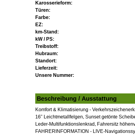
Karosserieform:
Türen:
Farbe:
EZ:
km-Stand:
kW / PS:
Treibstoff:
Hubraum:
Standort:
Lieferzeit:
Unsere Nummer:
Beschreibung / Ausstattung
Komfort & Klimatisierung - Verkehrszeichenerk
16" Leichtmetallfelgen, Sunset getönte Scheib
Leder-Multifunktionslenkrad, Fahrersitz höhen
FAHRERINFORMATION - LIVE-Navigationssystem