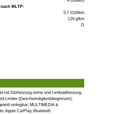
4 (Green)
 nach WLTP:
5,7 l/100km
129 g/km
D
et mit Sitzheizung vorne und Lenkradheizung,
eed-Limiter (Geschwindigkeitsbegrenzer);
e geteilt umlegbar; MULTIMEDIA &
, Apple CarPlay, Bluetooth