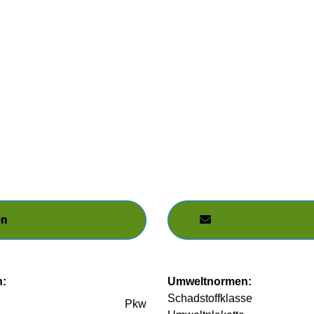
en
n:
Umweltnormen:
Schadstoffklasse
Pkw