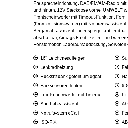
Freisprecheinrichtung, DAB/FM/AM-Radio mit
und hinten, 12V Steckdose vorne; UMWELT & SI
Frontscheinwerfer mit Timeout-Funktion, Fernl
(Frontkollisionswarner) mit Notbremsassisten
Berganfahrassistent, Innenspiegel abblendbar,
abschaltbar, Airbags Front, Seiten- und weiter
Fensterheber, Laderaumabdeckung, Servolen
16" Leichtmetallfelgen
Su
Lenkradheizung
Fah
Rücksitzbank geteilt umlegbar
Na
Parksensoren hinten
6-
Frontscheinwerfer mit Timeout
Li
Spurhalteassistent
Ab
Notrufsystem eCall
Fer
ISO-FIX
AB