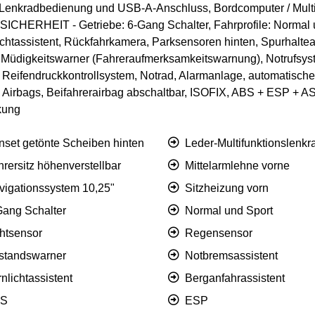
 Lenkradbedienung und USB-A-Anschluss, Bordcomputer / Mult
CHERHEIT - Getriebe: 6-Gang Schalter, Fahrprofile: Normal u
ichtassistent, Rückfahrkamera, Parksensoren hinten, Spurhalte
t, Müdigkeitswarner (Fahreraufmerksamkeitswarnung), Notrufsys
 Reifendruckkontrollsystem, Notrad, Alarmanlage, automatische 
e Airbags, Beifahrerairbag abschaltbar, ISOFIX, ABS + ESP + AS
kung
nset getönte Scheiben hinten
Leder-Multifunktionslenkr
rersitz höhenverstellbar
Mittelarmlehne vorne
vigationssystem 10,25"
Sitzheizung vorn
Gang Schalter
Normal und Sport
chtsensor
Regensensor
standswarner
Notbremsassistent
nlichtassistent
Berganfahrassistent
S
ESP