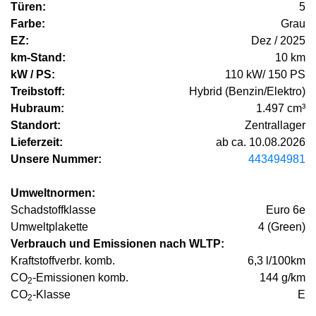
Türen:
5
Farbe:
Grau
EZ:
Dez / 2025
km-Stand:
10 km
kW / PS:
110 kW/ 150 PS
Treibstoff:
Hybrid (Benzin/Elektro)
Hubraum:
1.497 cm³
Standort:
Zentrallager
Lieferzeit:
ab ca. 10.08.2026
Unsere Nummer:
443494981
Umweltnormen:
Schadstoffklasse
Euro 6e
Umweltplakette
4 (Green)
Verbrauch und Emissionen nach WLTP:
Kraftstoffverbr. komb.
6,3 l/100km
CO
-Emissionen komb.
144 g/km
2
CO
-Klasse
E
2