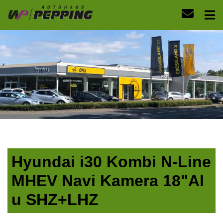
Hyundai i30 Kombi N-Line
MHEV Navi Kamera 18"Al
u SHZ+LHZ