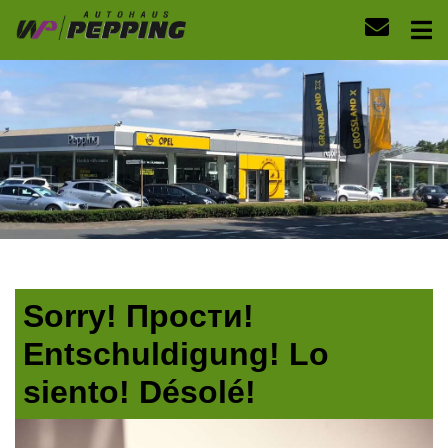
Sorry! Прости!
Entschuldigung! Lo
siento! Désolé!