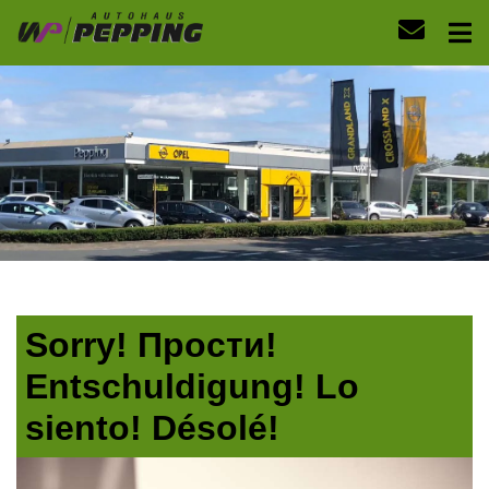
Sorry! Прости!
Entschuldigung! Lo
siento! Désolé!