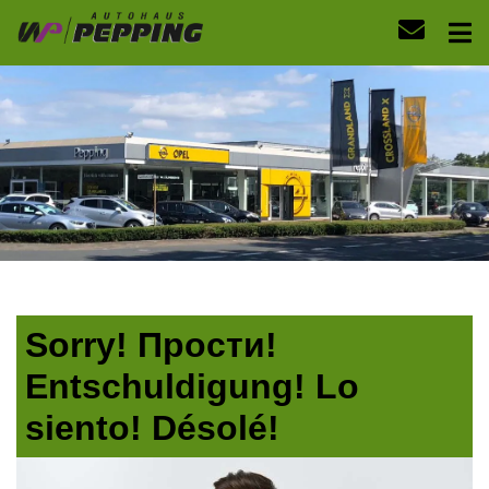
Sorry! Прости!
Entschuldigung! Lo
siento! Désolé!