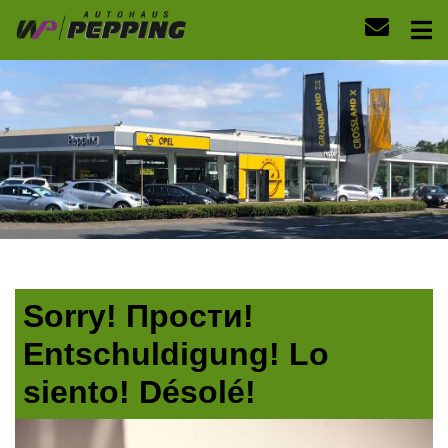
Sorry! Прости!
Entschuldigung! Lo
siento! Désolé!