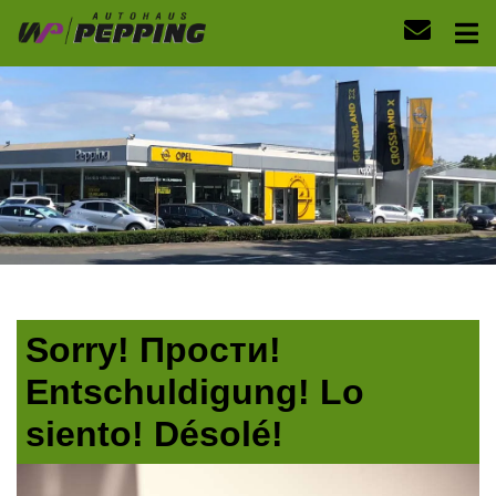
Sorry! Прости!
Entschuldigung! Lo
siento! Désolé!